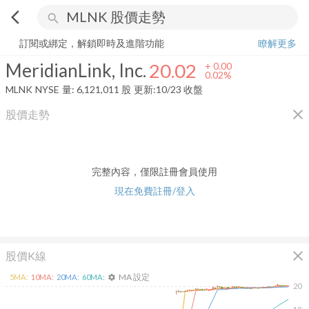
arrow_back_ios
search
MeridianLink, Inc.
20.02
+
0.02%
量:
6,121,011
股
訂閱或綁定，解鎖即時及進階功能
瞭解更多
MeridianLink, Inc.
20.02
+
0.00
0.02%
MLNK
NYSE
量:
6,121,011
股
更新:
10/23 收盤
close
股價走勢
完整內容，僅限註冊會員使用
現在免費註冊/登入
close
股價K線
MA 設定
5
MA:
10
MA:
20
MA:
60
MA:
settings
20