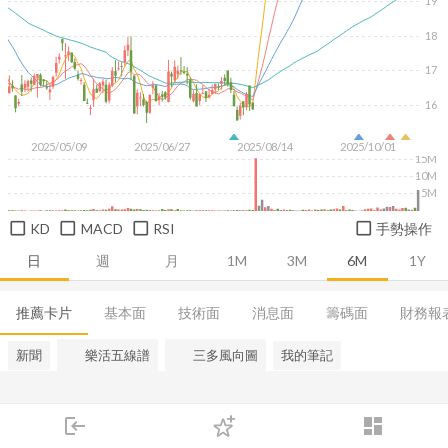
19
18
17
16
2025/05/09
2025/06/27
2025/08/14
2025/10/01
15M
10M
5M
KD
MACD
RSI
手勢操作
日
週
月
1M
3M
6M
1Y
推薦卡片
基本面
技術面
消息面
籌碼面
財務報
新聞
樂活五線譜
三多風向圖
我的筆記
login
dashboard
市場
追蹤
下單
交易
登入