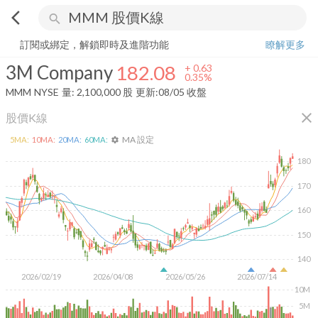
arrow_back_ios
search
3M Company
182.08
+
0.35%
量:
2,100,000
股
訂閱或綁定，解鎖即時及進階功能
瞭解更多
3M Company
182.08
+
0.63
0.35%
MMM
NYSE
量:
2,100,000
股
更新:
08/05 收盤
close
股價K線
MA 設定
5
MA:
10
MA:
20
MA:
60
MA:
settings
180
170
160
150
140
2026/02/19
2026/04/08
2026/05/26
2026/07/14
10M
5M