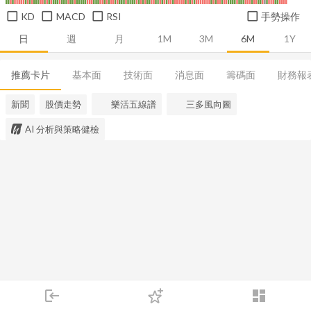
KD
MACD
RSI
手勢操作
日
週
月
1M
3M
6M
1Y
推薦卡片
基本面
技術面
消息面
籌碼面
財務報
新聞
股價走勢
樂活五線譜
三多風向圖
AI 分析與策略健檢
login
dashboard
市場
追蹤
下單
交易
登入