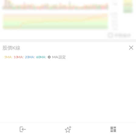
50K
1393.1
1381.1
%
100%
%
75%
%
50%
%
25%
%
0%
手勢操作
close
股價K線
MA 設定
5
MA:
10
MA:
20
MA:
60
MA:
settings
arrow_drop_up
PL 指標:
94.88
%
login
dashboard
市場
追蹤
下單
交易
登入