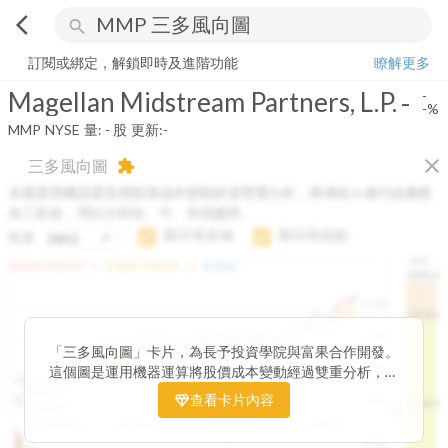
arrow_back_ios
search
Magellan Midstream Partners, L.P.
-
-%
量:
-
股
訂閱或綁定，解鎖即時及進階功能
瞭解更多
Magellan Midstream Partners, L.P.
-
-
-%
MMP
NYSE
量:
-
股
更新:
-
close
三多風向圖
extension
本圖運用機器運算將股價成本變動經過雙重分析，將傳統 6 條均線彙整
為三多線，用以分析短、中、長期趨勢。
顯示長多線
顯示高低點
短多
H.C.
arrow_drop_up
arrow_drop_up
短多線:
1426.00
中多線:
1366.85
長多線:
-
1496.0
1,400
1474.0
1195.22
1185.26
1,200
1155.38
1100.60
「三多風向圖」卡片，為長予投資學院與富果合作開發。
1140.44
1130.48
1120.52
1060.76
1,000
這個圖是運用機器運算將股價成本變動經過雙重分析，把
899.40
傳統 6 條均線彙整為三多線，用以分析短、中、長期股價
查看卡片內容
800
1426.0
812.75
趨勢。
2025/04/23
2025/07/16
2025/08/20
2025/09/24
100K