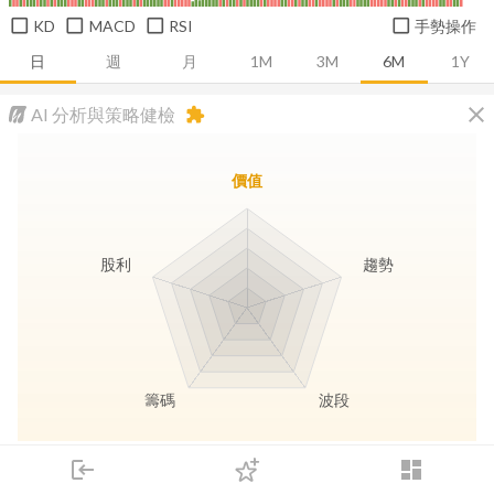
KD
MACD
RSI
手勢操作
日
週
月
1M
3M
6M
1Y
close
AI 分析與策略健檢
extension
價值
股利
趨勢
籌碼
波段
長線價值
趨勢動能
波段訊號
存股收息
login
dashboard
市場
追蹤
下單
交易
登入