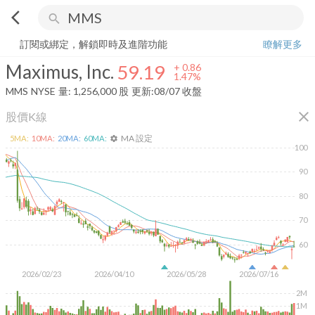
arrow_back_ios
search
Maximus, Inc.
59.19
+
1.47%
量:
1,256,000
股
訂閱或綁定，解鎖即時及進階功能
瞭解更多
Maximus, Inc.
59.19
+
0.86
1.47%
MMS
NYSE
量:
1,256,000
股
更新:
08/07 收盤
close
股價K線
MA 設定
5
MA:
10
MA:
20
MA:
60
MA:
settings
100
90
80
70
60
2026/02/23
2026/04/10
2026/05/28
2026/07/16
2M
1M