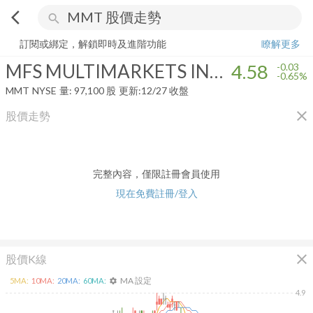
arrow_back_ios
search
MFS MULTIMARKETS INCOME TRUST
4.58
-0.65%
量:
97,100
股
訂閱或綁定，解鎖即時及進階功能
瞭解更多
MFS MULTIMARKETS INCOME TRUST
4.58
-0.03
-0.65%
MMT
NYSE
量:
97,100
股
更新:
12/27 收盤
close
股價走勢
完整內容，僅限註冊會員使用
現在免費註冊/登入
close
股價K線
MA 設定
5
MA:
10
MA:
20
MA:
60
MA:
settings
4.9