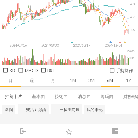
4.8
4.7
4.6
2024/07/16
2024/08/30
2024/10/17
2024/12/04
200K
100K
KD
MACD
RSI
手勢操作
日
週
月
1M
3M
6M
1Y
推薦卡片
基本面
技術面
消息面
籌碼面
財務報
新聞
樂活五線譜
三多風向圖
我的筆記
login
dashboard
市場
追蹤
下單
交易
登入