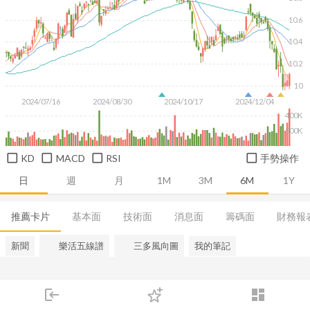
10.6
10.4
10.2
10
2024/07/16
2024/08/30
2024/10/17
2024/12/04
400K
200K
KD
MACD
RSI
手勢操作
日
週
月
1M
3M
6M
1Y
推薦卡片
基本面
技術面
消息面
籌碼面
財務報
新聞
樂活五線譜
三多風向圖
我的筆記
login
dashboard
市場
追蹤
下單
交易
登入