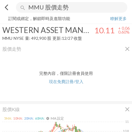
arrow_back_ios
search
WESTERN ASSET MANAGED MUNICIPALS FUND INC
10.11
+
0.60%
訂閱或綁定，解鎖即時及進階功能
瞭解更多
WESTERN ASSET MANAGED MUNICIPALS FUND INC
10.11
+
0.06
0.60%
MMU
NYSE
量:
492,900
股
更新:
12/27 收盤
close
股價走勢
完整內容，僅限註冊會員使用
現在免費註冊/登入
close
股價K線
MA 設定
5
MA:
10
MA:
20
MA:
60
MA:
settings
11
10.8