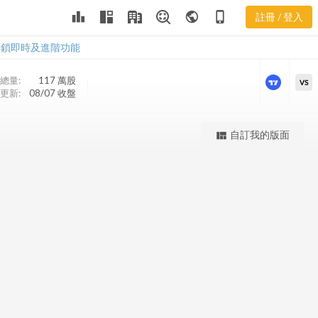
MOD 股價K
leaderboard
public
phone_iphone
註冊 / 登入
線
MOD 股價K線
解鎖即時及進階功能
總量:
117 萬
股
VS
更新:
08/07 收盤
更強大的進階價量圖表
自訂我的版面
view_quilt
完整內容，僅限註冊會員使用
註冊/登入解鎖