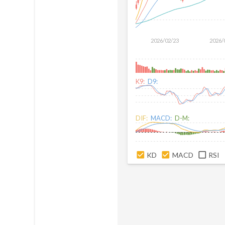
2026/02/23
2026/
K9:
D9:
DIF:
MACD:
D-M:
KD
MACD
RSI