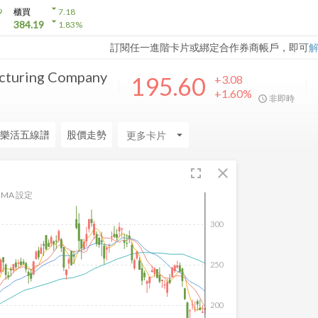
arrow_drop_down
9
櫃買
7.18
arrow_drop_down
384.19
1.83
%
訂閱任一進階卡片或綁定合作券商帳戶，即可
cturing Company
195.60
+3.08
+1.60%
非即時
樂活五線譜
股價走勢
arrow_drop_down
fullscreen
close
MA 設定
300
250
200