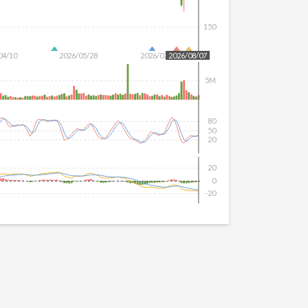
150
04/10
2026/05/28
2026/07/16
2026/08/07
5M
80
50
20
20
0
-20