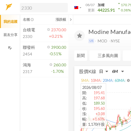
arrow_drop_down
08/07
加權
170.7
arrow_drop_down
arrow_drop_down
解鎖即時行情及進階功能
44225.91
更新
0.38
%
「綁定合作券商帳戶」或「訂閱任一
chevron_left
名稱
漲跌幅
info_outline
我的追蹤
方案」，即可解鎖以下功能：
即時行情
台積電
2370.00
Modine Manufa
即時市況與排行
親友分享
+0.21%
2330
到價通知
MOD
NYSE
US
成交金額熱力圖
聯發科
3900.00
edit_note
-0.51%
2454
前往方案訂閱
新聞
三多風向圖
如何綁定合作券商
鴻海
260.00
股價K線
-1.70%
2317
5
MA:
10
MA:
20
MA:
60
MA:
settings
2026/08/07
開
:
195.41
高
:
197.68
低
:
189.50
收
:
195.60
漲
:
+3.08
幅
:
+1.60%
量
:
1,170仟股