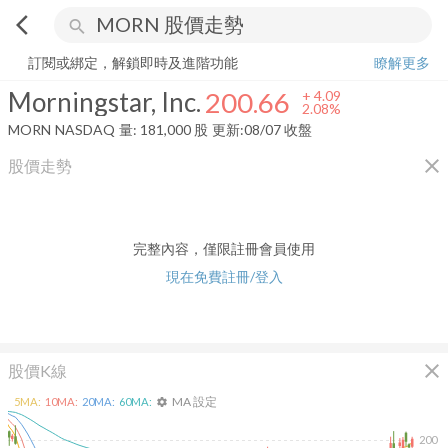
arrow_back_ios
search
Morningstar, Inc.
200.66
+
2.08%
量:
181,000
股
訂閱或綁定，解鎖即時及進階功能
瞭解更多
Morningstar, Inc.
200.66
+
4.09
2.08%
MORN
NASDAQ
量:
181,000
股
更新:
08/07 收盤
close
股價走勢
完整內容，僅限註冊會員使用
現在免費註冊/登入
close
股價K線
MA 設定
5
MA:
10
MA:
20
MA:
60
MA:
settings
200