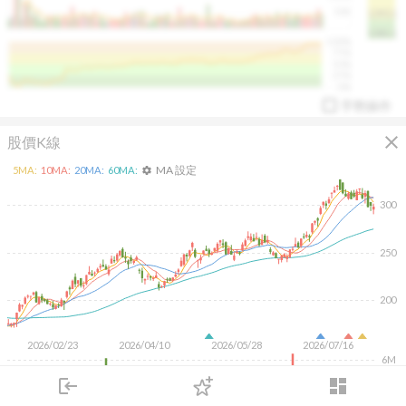
50K
1393.1
1381.1
%
100%
%
75%
%
50%
%
25%
%
0%
手勢操作
close
股價K線
MA 設定
5
MA:
10
MA:
20
MA:
60
MA:
settings
300
250
arrow_drop_up
PL 指標:
94.88
%
200
2026/02/23
2026/04/10
2026/05/28
2026/07/16
6M
4M
login
dashboard
2M
市場
追蹤
下單
交易
登入