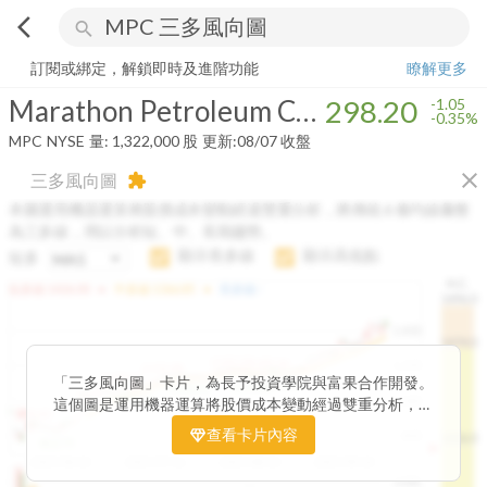
arrow_back_ios
search
Marathon Petroleum Corporation
298.20
-0.35%
量:
1,322,000
股
訂閱或綁定，解鎖即時及進階功能
瞭解更多
Marathon Petroleum Corporation
298.20
-1.05
-0.35%
MPC
NYSE
量:
1,322,000
股
更新:
08/07 收盤
close
三多風向圖
extension
本圖運用機器運算將股價成本變動經過雙重分析，將傳統 6 條均線彙整
為三多線，用以分析短、中、長期趨勢。
顯示長多線
顯示高低點
短多
H.C.
arrow_drop_up
arrow_drop_up
短多線:
1426.00
中多線:
1366.85
長多線:
-
1496.0
1,400
1474.0
1195.22
1185.26
1,200
1155.38
1100.60
「三多風向圖」卡片，為長予投資學院與富果合作開發。
1140.44
1130.48
1120.52
1060.76
1,000
這個圖是運用機器運算將股價成本變動經過雙重分析，把
899.40
傳統 6 條均線彙整為三多線，用以分析短、中、長期股價
查看卡片內容
800
1426.0
812.75
趨勢。
2025/04/23
2025/07/16
2025/08/20
2025/09/24
100K