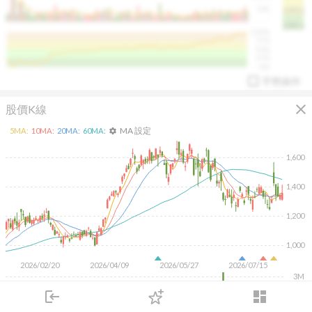
50K
1393.1
1381.1
%
100%
%
75%
%
50%
%
25%
%
0%
手勢操作
close
股價K線
MA 設定
5
MA:
10
MA:
20
MA:
60
MA:
settings
1,600
1,400
arrow_drop_up
PL 指標:
94.88
%
1,200
1,000
2026/02/20
2026/04/09
2026/05/27
2026/07/15
3M
2M
login
dashboard
1M
市場
追蹤
下單
交易
登入