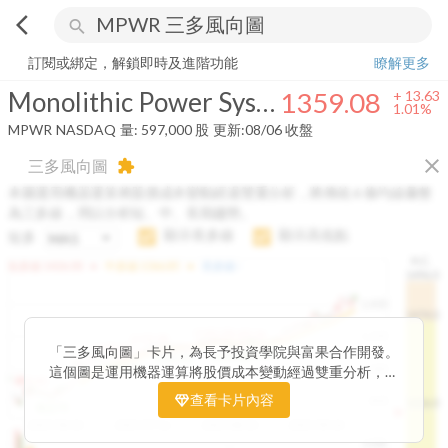
arrow_back_ios
search
Monolithic Power Systems, Inc.
1359.08
+
1.01%
量:
597,000
股
訂閱或綁定，解鎖即時及進階功能
瞭解更多
Monolithic Power Systems, Inc.
1359.08
+
13.63
1.01%
MPWR
NASDAQ
量:
597,000
股
更新:
08/06 收盤
close
三多風向圖
extension
本圖運用機器運算將股價成本變動經過雙重分析，將傳統 6 條均線彙整
為三多線，用以分析短、中、長期趨勢。
顯示長多線
顯示高低點
短多
H.C.
arrow_drop_up
arrow_drop_up
短多線:
1426.00
中多線:
1366.85
長多線:
-
1496.0
1,400
1474.0
1195.22
1185.26
1,200
1155.38
1100.60
「三多風向圖」卡片，為長予投資學院與富果合作開發。
1140.44
1130.48
1120.52
1060.76
1,000
這個圖是運用機器運算將股價成本變動經過雙重分析，把
899.40
傳統 6 條均線彙整為三多線，用以分析短、中、長期股價
查看卡片內容
800
1426.0
812.75
趨勢。
2025/04/23
2025/07/16
2025/08/20
2025/09/24
100K