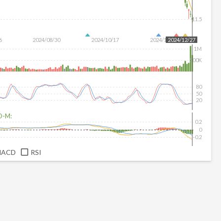
11.5
6
2024/08/30
2024/10/17
2024/12/04
2024/12/27
1M
500K
80
50
20
D-M:
0.2
0
-0.2
MACD
RSI