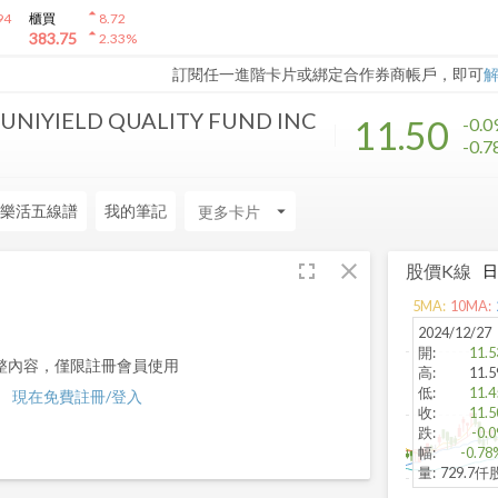
arrow_drop_up
94
櫃買
8.72
arrow_drop_up
383.75
2.33
%
訂閱任一進階卡片或綁定合作券商帳戶，即可
NIYIELD QUALITY FUND INC
11.50
-0.0
-0.
樂活五線譜
我的筆記
arrow_drop_down
fullscreen
close
股價K線
5
MA:
10
MA:
2024/12/27
開
:
11.5
整內容，僅限註冊會員使用
高
:
11.5
低
:
11.4
現在免費註冊/登入
收
:
11.5
跌
:
-0.0
幅
:
-0.78
量
:
729.7仟