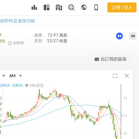
MQY 股價走
leaderboard
public
phone_iphone
註冊 / 登入
勢
MQY 股價走勢
解鎖即時及進階功能
9
總量:
72.97 萬
股
VS
78%
更新:
12/27 收盤
非即時
更強大的進階價量圖表
自訂我的版面
view_quilt
完整內容，僅限註冊會員使用
fullscreen
close
註冊/登入解鎖
20
MA:
60
MA:
MA 設定
settings
3
13
9
5
0
12.5
9
%
股
12