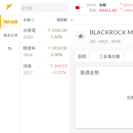
arrow_drop_up
08/05
加權
1250.
arrow_drop_down
arrow_drop_up
解鎖即時行情及進階功能
44611.60
更新
2.88
%
「綁定合作券商帳戶」或「訂閱任一
chevron_left
名稱
漲跌幅
info_outline
我的追蹤
方案」，即可解鎖以下功能：
即時行情
台積電
2365.00
BLACKROCK MU
即時市況與排行
親友分享
-1.66%
2330
到價通知
MQY
NYSE
US
成交金額熱力圖
聯發科
3920.00
edit_note
-2.00%
2454
前往方案訂閱
新聞
三多風向圖
如何綁定合作券商
鴻海
264.50
股價走勢
+2.32%
2317
完