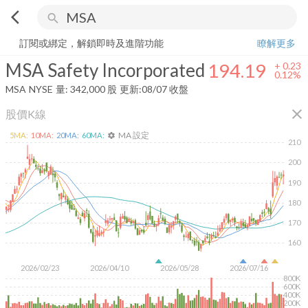
arrow_back_ios
search
MSA Safety Incorporated
194.19
+
0.12%
量:
342,000
股
訂閱或綁定，解鎖即時及進階功能
瞭解更多
MSA Safety Incorporated
194.19
+
0.23
0.12%
MSA
NYSE
量:
342,000
股
更新:
08/07 收盤
close
股價K線
MA 設定
5
MA:
10
MA:
20
MA:
60
MA:
settings
210
200
190
180
170
160
2026/02/23
2026/04/10
2026/05/28
2026/07/16
800K
600K
400K
200K