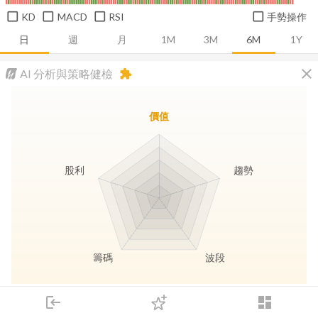
KD
MACD
RSI
手勢操作
日
週
月
1M
3M
6M
1Y
close
AI 分析與策略健檢
extension
價值
股利
趨勢
籌碼
波段
長線價值
趨勢動能
波段訊號
存股收息
login
dashboard
市場
追蹤
下單
交易
登入