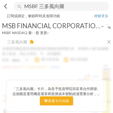
arrow_back_ios
search
MSB FINANCIAL CORPORATION
-
-%
量:
-
股
訂閱或綁定，解鎖即時及進階功能
瞭解更多
MSB FINANCIAL CORPORATION
-
-
-%
MSBF
NASDAQ
量:
-
股
更新:
-
close
三多風向圖
extension
本圖運用機器運算將股價成本變動經過雙重分析，將傳統 6 條均線彙整
為三多線，用以分析短、中、長期趨勢。
顯示長多線
顯示高低點
短多
H.C.
arrow_drop_up
arrow_drop_up
短多線:
1426.00
中多線:
1366.85
長多線:
-
1496.0
1,400
1474.0
1195.22
1185.26
1,200
1155.38
1100.60
「三多風向圖」卡片，為長予投資學院與富果合作開發。
1140.44
1130.48
1120.52
1060.76
1,000
這個圖是運用機器運算將股價成本變動經過雙重分析，把
899.40
傳統 6 條均線彙整為三多線，用以分析短、中、長期股價
查看卡片內容
800
1426.0
812.75
趨勢。
2025/04/23
2025/07/16
2025/08/20
2025/09/24
100K