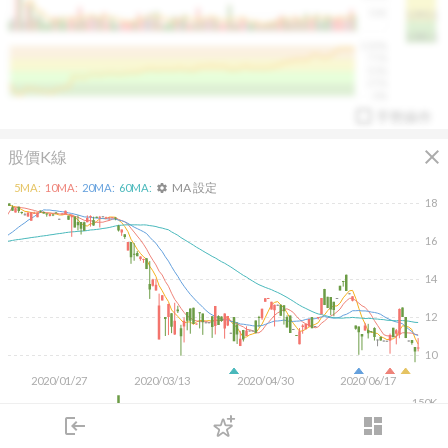
50K
1393.1
1381.1
%
100%
%
75%
%
50%
%
25%
%
0%
手勢操作
close
股價K線
MA 設定
5
MA:
10
MA:
20
MA:
60
MA:
settings
18
16
14
arrow_drop_up
PL 指標:
94.88
%
12
10
2020/01/27
2020/03/13
2020/04/30
2020/06/17
150K
100K
login
dashboard
50K
市場
追蹤
下單
交易
登入