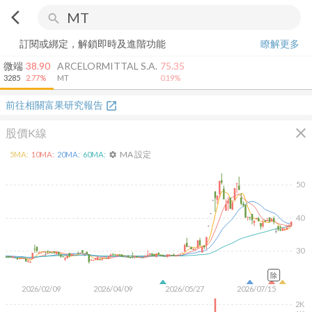
arrow_back_ios
search
訂閱或綁定，解鎖即時及進階功能
瞭解更多
微端
38.90
ARCELORMITTAL S.A.
75.35
3285
2.77%
MT
0.19%
前往相關富果研究報告
open_in_new
close
股價K線
MA 設定
5
MA:
10
MA:
20
MA:
60
MA:
settings
50
40
30
除
2026/02/09
2026/04/09
2026/05/27
2026/07/15
2K