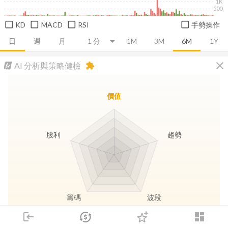
1K
500
KD
MACD
RSI
手勢操作
日
週
月
1M
3M
6M
1Y
close
AI 分析與策略健檢
extension
價值
股利
趨勢
籌碼
波段
login
dashboard
市場
追蹤
下單
交易
登入
長線價值
趨勢動能
波段訊號
存股收息