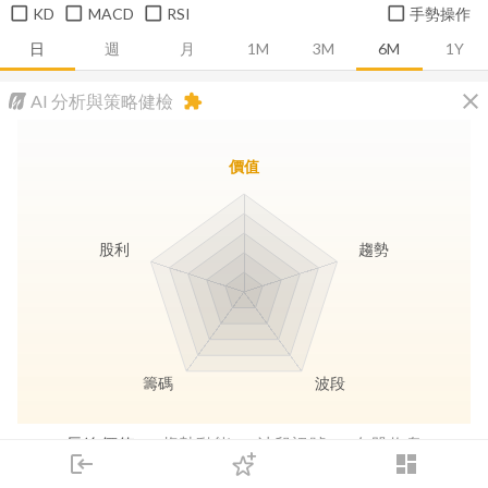
KD
MACD
RSI
手勢操作
日
週
月
1M
3M
6M
1Y
close
AI 分析與策略健檢
extension
價值
股利
趨勢
籌碼
波段
長線價值
趨勢動能
波段訊號
存股收息
login
dashboard
市場
追蹤
下單
交易
登入