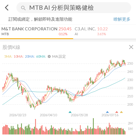
arrow_back_ios
search
訂閱或綁定，解鎖即時及進階功能
瞭解更多
M&T BANK CORPORATION
250.45
C3.AI, INC.
10.22
MTB
0.12%
AI
3.65%
close
股價K線
MA 設定
5
MA:
10
MA:
20
MA:
60
MA:
settings
250
240
230
220
210
200
2026/02/23
2026/04/10
2026/05/28
2026/07/16
2M
1M