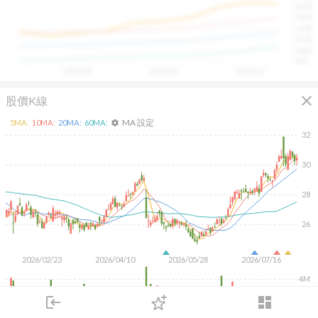
1400
具，讓投資判斷更有依據、更有信心。
1300
1200
1100
1000
900
2025/08
2025/09
2025/10
close
股價K線
MA 設定
5
MA:
10
MA:
20
MA:
60
MA:
settings
32
30
28
26
2026/02/23
2026/04/10
2026/05/28
2026/07/16
4M
2M
login
dashboard
市場
追蹤
下單
交易
登入
KD
MACD
RSI
手勢操作