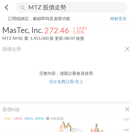
arrow_back_ios
search
MasTec, Inc.
272.46
+
5.35%
量:
1,455,000
股
訂閱或綁定，解鎖即時及進階功能
瞭解更多
MasTec, Inc.
272.46
+
13.83
5.35%
MTZ
NYSE
量:
1,455,000
股
更新:
08/07 收盤
close
股價走勢
完整內容，僅限註冊會員使用
現在免費註冊/登入
close
股價K線
MA 設定
5
MA:
10
MA:
20
MA:
60
MA:
settings
450
400