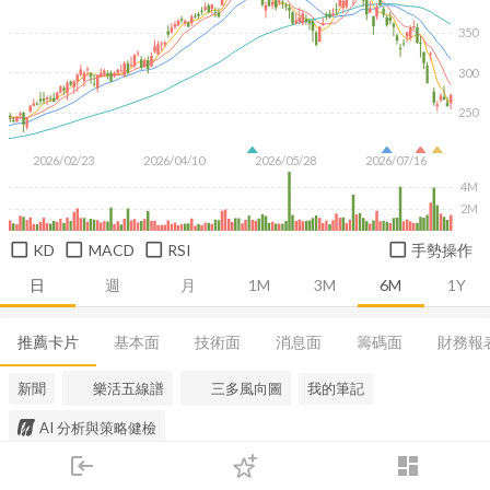
350
300
250
2026/02/23
2026/04/10
2026/05/28
2026/07/16
4M
2M
KD
MACD
RSI
手勢操作
日
週
月
1M
3M
6M
1Y
推薦卡片
基本面
技術面
消息面
籌碼面
財務報
新聞
樂活五線譜
三多風向圖
我的筆記
AI 分析與策略健檢
login
dashboard
市場
追蹤
下單
交易
登入