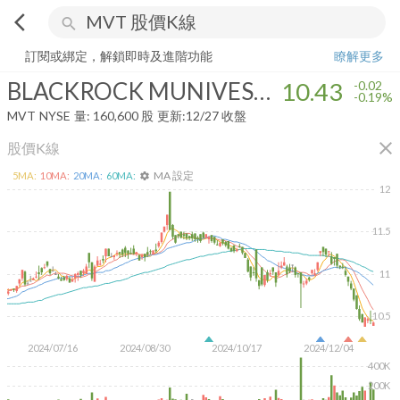
arrow_back_ios
search
BLACKROCK MUNIVEST FUND II INC
10.43
-0.19%
量:
160,600
股
訂閱或綁定，解鎖即時及進階功能
瞭解更多
BLACKROCK MUNIVEST FUND II INC
10.43
-0.02
-0.19%
MVT
NYSE
量:
160,600
股
更新:
12/27 收盤
close
股價K線
MA 設定
5
MA:
10
MA:
20
MA:
60
MA:
settings
12
11.5
11
10.5
2024/07/16
2024/08/30
2024/10/17
2024/12/04
400K
200K