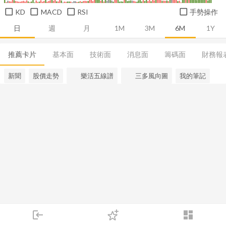
KD
MACD
RSI
手勢操作
日
週
月
1M
3M
6M
1Y
推薦卡片
基本面
技術面
消息面
籌碼面
財務報
新聞
股價走勢
樂活五線譜
三多風向圖
我的筆記
login
dashboard
市場
追蹤
下單
交易
登入