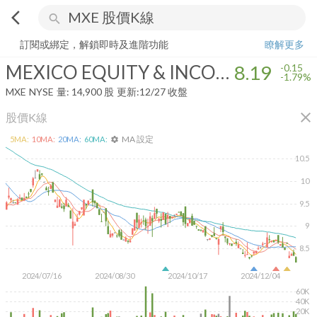
arrow_back_ios
search
MEXICO EQUITY & INCOME FUND
8.19
-1.79%
量:
14,900
股
訂閱或綁定，解鎖即時及進階功能
瞭解更多
MEXICO EQUITY & INCOME FUND
8.19
-0.15
-1.79%
MXE
NYSE
量:
14,900
股
更新:
12/27 收盤
close
股價K線
MA 設定
5
MA:
10
MA:
20
MA:
60
MA:
settings
10.5
10
9.5
9
8.5
2024/07/16
2024/08/30
2024/10/17
2024/12/04
60K
40K
20K