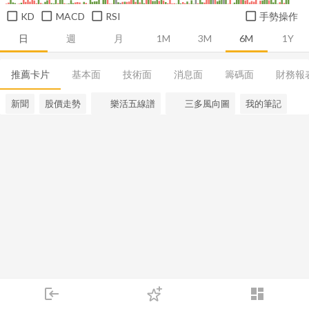
KD
MACD
RSI
手勢操作
日
週
月
1M
3M
6M
1Y
推薦卡片
基本面
技術面
消息面
籌碼面
財務報
新聞
股價走勢
樂活五線譜
三多風向圖
我的筆記
login
dashboard
市場
追蹤
下單
交易
登入