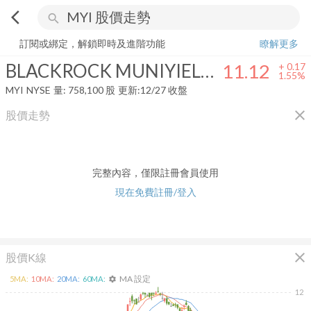
arrow_back_ios
search
BLACKROCK MUNIYIELD QUALITY FUND III INC
11.12
+
1.55%
量:
訂閱或綁定，解鎖即時及進階功能
瞭解更多
BLACKROCK MUNIYIELD QUALITY FUND III INC
11.12
+
0.17
1.55%
MYI
NYSE
量:
758,100
股
更新:
12/27 收盤
close
股價走勢
完整內容，僅限註冊會員使用
現在免費註冊/登入
close
股價K線
MA 設定
5
MA:
10
MA:
20
MA:
60
MA:
settings
12