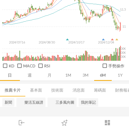
11.5
11
2024/07/16
2024/08/30
2024/10/17
2024/12/04
600K
400K
200K
KD
MACD
RSI
手勢操作
日
週
月
1M
3M
6M
1Y
推薦卡片
基本面
技術面
消息面
籌碼面
財務報
新聞
樂活五線譜
三多風向圖
我的筆記
login
dashboard
市場
追蹤
下單
交易
登入