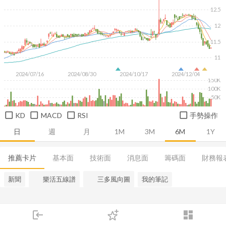
12.5
12
11.5
11
2024/07/16
2024/08/30
2024/10/17
2024/12/04
150K
100K
50K
KD
MACD
RSI
手勢操作
日
週
月
1M
3M
6M
1Y
推薦卡片
基本面
技術面
消息面
籌碼面
財務報
新聞
樂活五線譜
三多風向圖
我的筆記
login
dashboard
市場
追蹤
下單
交易
登入