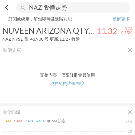
arrow_back_ios
search
NUVEEN ARIZONA QTY MUNICIPAL INM FD
11.32
+
0.35%
量:
43,9
訂閱或綁定，解鎖即時及進階功能
瞭解更多
NUVEEN ARIZONA QTY MUNICIPAL INM FD
11.32
+
0.04
0.35%
NAZ
NYSE
量:
43,900
股
更新:
12/27 收盤
close
股價走勢
完整內容，僅限註冊會員使用
現在免費註冊/登入
close
股價K線
MA 設定
5
MA:
10
MA:
20
MA:
60
MA:
settings
13.5
13