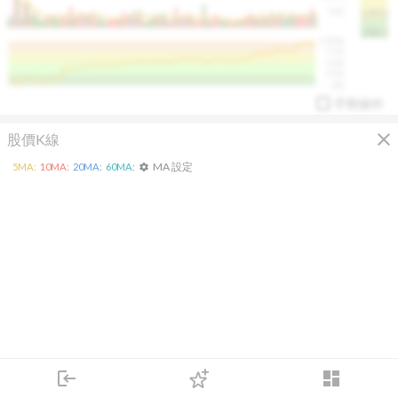
50K
1393.1
1381.1
%
100%
%
75%
%
50%
%
25%
%
0%
手勢操作
close
股價K線
MA 設定
5
MA:
10
MA:
20
MA:
60
MA:
settings
arrow_drop_up
PL 指標:
94.88
%
login
dashboard
市場
追蹤
下單
交易
登入