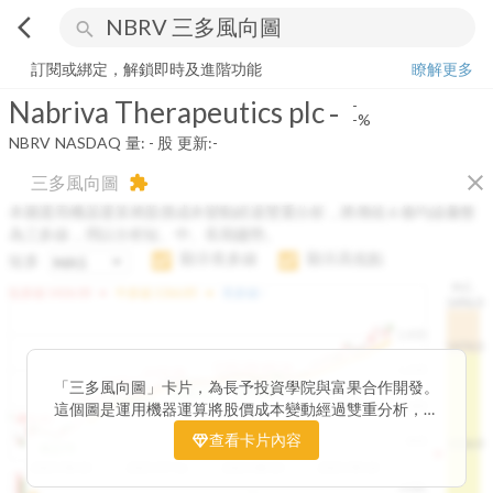
arrow_back_ios
search
Nabriva Therapeutics plc
-
-%
量:
-
股
訂閱或綁定，解鎖即時及進階功能
瞭解更多
Nabriva Therapeutics plc
-
-
-%
NBRV
NASDAQ
量:
-
股
更新:
-
close
三多風向圖
extension
本圖運用機器運算將股價成本變動經過雙重分析，將傳統 6 條均線彙整
為三多線，用以分析短、中、長期趨勢。
顯示長多線
顯示高低點
短多
H.C.
arrow_drop_up
arrow_drop_up
短多線:
1426.00
中多線:
1366.85
長多線:
-
1496.0
1,400
1474.0
1195.22
1185.26
1,200
1155.38
1100.60
「三多風向圖」卡片，為長予投資學院與富果合作開發。
1140.44
1130.48
1120.52
1060.76
1,000
這個圖是運用機器運算將股價成本變動經過雙重分析，把
899.40
傳統 6 條均線彙整為三多線，用以分析短、中、長期股價
查看卡片內容
800
1426.0
812.75
趨勢。
2025/04/23
2025/07/16
2025/08/20
2025/09/24
100K