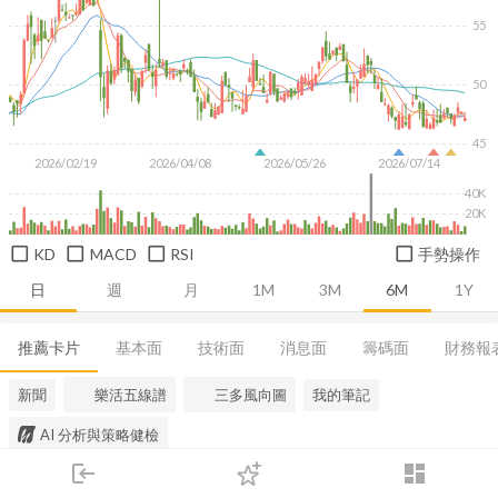
55
50
45
2026/02/19
2026/04/08
2026/05/26
2026/07/14
40K
20K
KD
MACD
RSI
手勢操作
日
週
月
1M
3M
6M
1Y
推薦卡片
基本面
技術面
消息面
籌碼面
財務報
新聞
樂活五線譜
三多風向圖
我的筆記
AI 分析與策略健檢
login
dashboard
市場
追蹤
下單
交易
登入