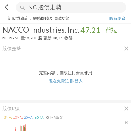
arrow_back_ios
search
NACCO Industries, Inc.
47.21
-1.13%
量:
8,200
股
訂閱或綁定，解鎖即時及進階功能
瞭解更多
NACCO Industries, Inc.
47.21
-0.54
-1.13%
NC
NYSE
量:
8,200
股
更新:
08/05 收盤
close
股價走勢
完整內容，僅限註冊會員使用
現在免費註冊/登入
close
股價K線
MA 設定
5
MA:
10
MA:
20
MA:
60
MA:
settings
60