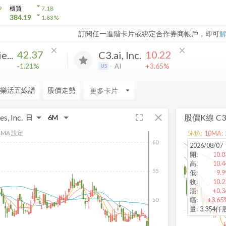
arrow_drop_down
9
櫃買
7.18
arrow_drop_down
384.19
1.83
%
訂閱任一進階卡片或綁定合作券商帳戶，即可
close
close
42.37
10.22
...
C3.ai, Inc.
-1.21%
+3.65%
AI
US
樂活五線譜
股價走勢
arrow_drop_down
fullscreen
close
s, Inc.
股價K線
C3.
MA 設定
5
MA:
10
MA:
60
2026/08/07
開
:
10.0
高
:
10.4
55
低
:
9.9
收
:
10.2
漲
:
+0.3
幅
:
+3.65
50
量
:
3,354仟