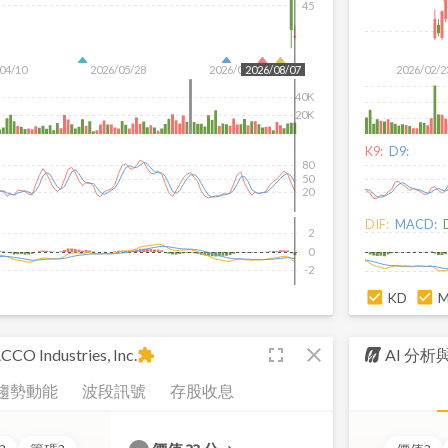
45
04/10
2026/05/28
2026/07/16
2026/02/2
2026/08/07
40K
20K
K9:
D9:
80
50
20
DIF:
MACD:
2
0
-2
KD
fullscreen
close
CO Industries, Inc.
AI 分
extension
趨勢動能
波段訊號
存股收息