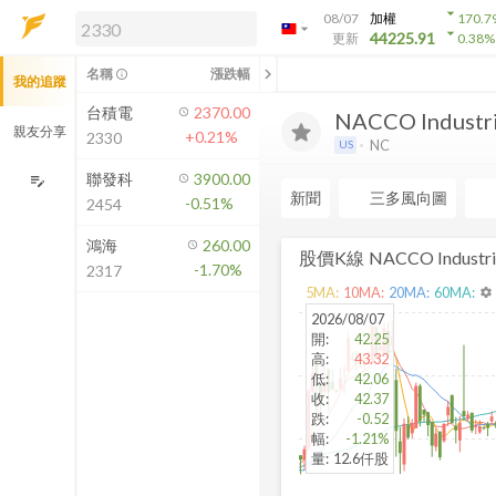
arrow_drop_down
08/07
加權
170.7
arrow_drop_down
arrow_drop_down
解鎖即時行情及進階功能
44225.91
更新
0.38
%
「綁定合作券商帳戶」或「訂閱任一
chevron_left
名稱
漲跌幅
info_outline
我的追蹤
方案」，即可解鎖以下功能：
即時行情
台積電
2370.00
NACCO Industrie
即時市況與排行
親友分享
+0.21%
2330
NC
US
到價通知
成交金額熱力圖
聯發科
3900.00
edit_note
新聞
三多風向圖
-0.51%
2454
前往方案訂閱
如何綁定合作券商
鴻海
260.00
股價K線
NACCO Industrie
-1.70%
2317
5
MA:
10
MA:
20
MA:
60
MA:
settings
2026/08/07
開
:
42.25
高
:
43.32
低
:
42.06
收
:
42.37
跌
:
-0.52
幅
:
-1.21%
量
:
12.6仟股