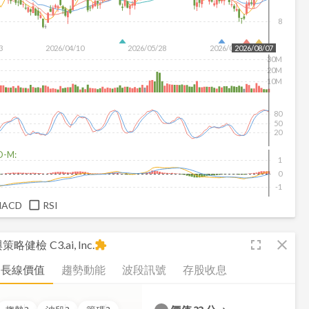
8
3
2026/04/10
2026/05/28
2026/07/16
2026/08/07
30M
20M
10M
80
50
20
D-M:
1
0
-1
MACD
RSI
fullscreen
close
析與策略健檢
C3.ai, Inc.
extension
長線價值
趨勢動能
波段訊號
存股收息