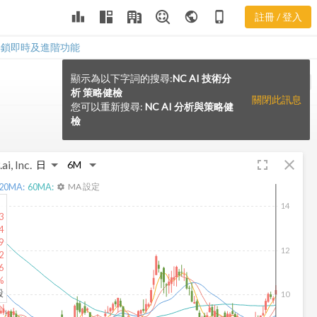
leaderboard
public
phone_iphone
註冊 / 登入
解鎖即時及進階功能
顯示為以下字詞的搜尋:
NC AI 技術分
VS
析 策略健檢
關閉此訊息
您可以重新搜尋:
NC AI 分析與策略健
檢
fullscreen
close
ai, Inc.
20
MA:
60
MA:
MA 設定
settings
14
3
4
9
12
2
6
%
股
10