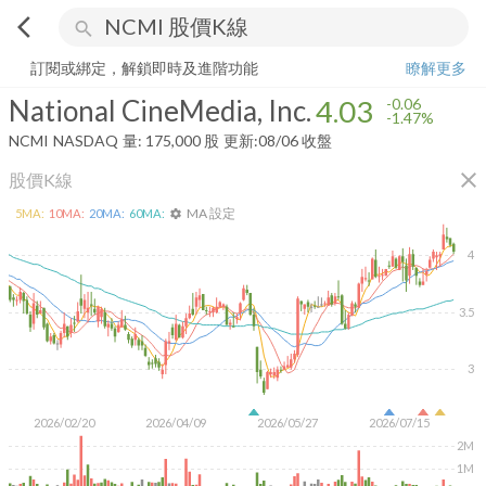
arrow_back_ios
search
National CineMedia, Inc.
4.03
-1.47%
量:
175,000
股
訂閱或綁定，解鎖即時及進階功能
瞭解更多
National CineMedia, Inc.
4.03
-0.06
-1.47%
NCMI
NASDAQ
量:
175,000
股
更新:
08/06 收盤
close
股價K線
MA 設定
5
MA:
10
MA:
20
MA:
60
MA:
settings
4
3.5
3
2026/02/20
2026/04/09
2026/05/27
2026/07/15
2M
1M