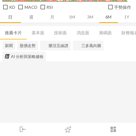
KD
MACD
RSI
手勢操作
日
週
月
1M
3M
6M
1Y
推薦卡片
基本面
技術面
消息面
籌碼面
財務報
新聞
股價走勢
樂活五線譜
三多風向圖
AI 分析與策略健檢
login
dashboard
市場
追蹤
下單
交易
登入