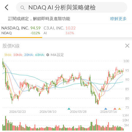
arrow_back_ios
search
訂閱或綁定，解鎖即時及進階功能
瞭解更多
NASDAQ, INC.
94.59
C3.AI, INC.
10.22
NDAQ
-0.12%
AI
3.65%
close
股價K線
MA 設定
5
MA:
10
MA:
20
MA:
60
MA:
settings
100
95
90
85
80
75
2026/02/23
2026/04/10
2026/05/28
2026/07/16
15M
10M
5M