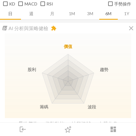
KD
MACD
RSI
手勢操作
日
週
月
1M
3M
6M
1Y
close
AI 分析與策略健檢
extension
價值
股利
趨勢
籌碼
波段
長線價值
趨勢動能
波段訊號
存股收息
login
dashboard
市場
追蹤
下單
交易
登入