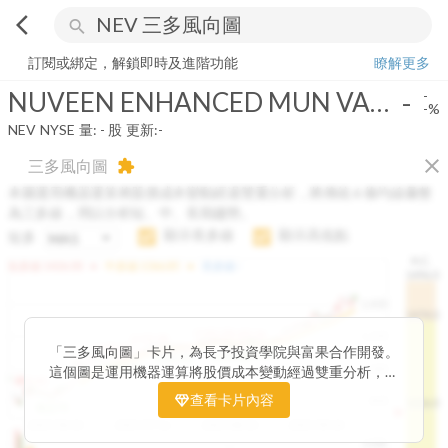
arrow_back_ios
search
NUVEEN ENHANCED MUN VALUE FUND
-
-%
量:
-
股
訂閱或綁定，解鎖即時及進階功能
瞭解更多
NUVEEN ENHANCED MUN VALUE FUND
-
-
-%
NEV
NYSE
量:
-
股
更新:
-
close
三多風向圖
extension
本圖運用機器運算將股價成本變動經過雙重分析，將傳統 6 條均線彙整
為三多線，用以分析短、中、長期趨勢。
顯示長多線
顯示高低點
短多
H.C.
arrow_drop_up
arrow_drop_up
短多線:
1426.00
中多線:
1366.85
長多線:
-
1496.0
1,400
1474.0
1195.22
1185.26
1,200
1155.38
1100.60
「三多風向圖」卡片，為長予投資學院與富果合作開發。
1140.44
1130.48
1120.52
1060.76
1,000
這個圖是運用機器運算將股價成本變動經過雙重分析，把
899.40
傳統 6 條均線彙整為三多線，用以分析短、中、長期股價
查看卡片內容
800
1426.0
812.75
趨勢。
2025/04/23
2025/07/16
2025/08/20
2025/09/24
100K