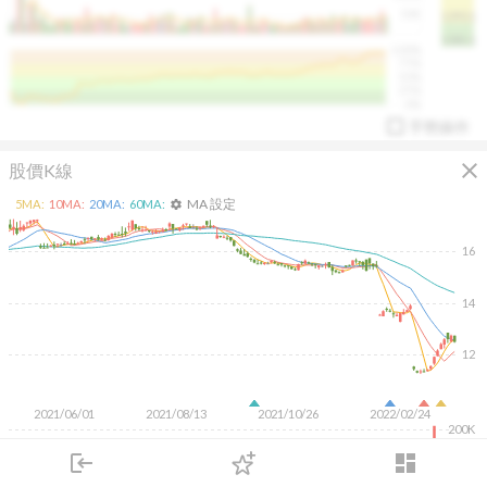
50K
1393.1
1381.1
%
100%
%
75%
%
50%
%
25%
%
0%
手勢操作
close
股價K線
MA 設定
5
MA:
10
MA:
20
MA:
60
MA:
settings
16
14
arrow_drop_up
PL 指標:
94.88
%
12
2021/06/01
2021/08/13
2021/10/26
2022/02/24
200K
100K
login
dashboard
市場
追蹤
下單
交易
登入