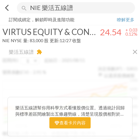
arrow_back_ios
search
VIRTUS EQUITY & CONVERTIBLE INCOME FUND
24.54
+
0.12%
量
訂閱或綁定，解鎖即時及進階功能
瞭解更多
VIRTUS EQUITY & CONVERTIBLE INCOME FUND
24.54
+
0.03
0.12%
NIE
NYSE
量:
83,000
股
更新:
12/27 收盤
close
樂活五線譜
extension
區間(年)
起始日：
2025/08/11
決定係數(R²)：
0.815
變異係數(CV)：
2.91
%
以還原股價繪製
1500
1400
1300
1200
樂活五線譜幫你用科學方式看懂股價位置。透過統計回歸
與標準差區間繪製出五條趨勢線，清楚呈現股價相對於長
1100
期均衡區間的位置。當股價落在上方紅色區間，代表股價
查看卡片內容
1000
已偏離長期平均、短線可能過熱；反之，若接近下方綠色
2025/08
2025/09
2025/09
2025/10
區間，則可能出現被低估的買進機會。五線譜不只是技術
收盤距離上限:
10.17
%
收盤距離下限:
38.09
%
1500
分析，更是幫助你掌握「合理價帶」與「長期趨勢」的工