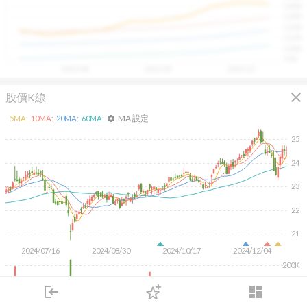
1400
具，讓投資判斷更有依據、更有信心。
1300
1200
1100
1000
900
2025/08
2025/09
2025/10
close
股價K線
MA 設定
5
MA:
10
MA:
20
MA:
60
MA:
settings
25
24
23
22
21
2024/07/16
2024/08/30
2024/10/17
2024/12/04
200K
100K
login
dashboard
市場
追蹤
下單
交易
登入
KD
MACD
RSI
手勢操作