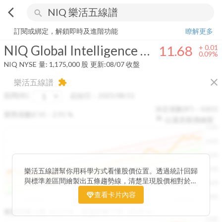
arrow_back_ios
search
NIQ Global Intelligence Plc
11.68
+
0.09%
量:
1,175,000
股
訂閱或綁定，解鎖即時及進階功能
瞭解更多
NIQ Global Intelligence Plc
11.68
+
0.01
0.09%
NIQ
NYSE
量:
1,175,000
股
更新:
08/07 收盤
close
樂活五線譜
extension
區間(年)
起始日：
2025/08/11
決定係數(R²)：
0.815
變異係數(CV)：
2.91
%
以還原股價繪製
1500
1400
1300
1200
樂活五線譜幫你用科學方式看懂股價位置。透過統計回歸
與標準差區間繪製出五條趨勢線，清楚呈現股價相對於長
1100
期均衡區間的位置。當股價落在上方紅色區間，代表股價
查看卡片內容
1000
已偏離長期平均、短線可能過熱；反之，若接近下方綠色
2025/08
2025/09
2025/09
2025/10
區間，則可能出現被低估的買進機會。五線譜不只是技術
收盤距離上限:
10.17
%
收盤距離下限:
38.09
%
1500
分析，更是幫助你掌握「合理價帶」與「長期趨勢」的工