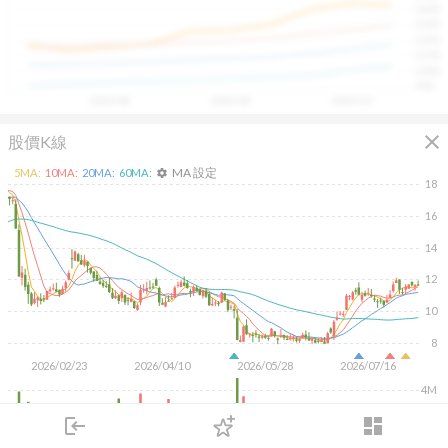
1400
具，讓投資判斷更有依據、更有信心。
1300
1200
1100
1000
900
2025/08
2025/09
2025/10
close
股價K線
MA 設定
5
MA:
10
MA:
20
MA:
60
MA:
settings
18
16
14
12
10
8
2026/02/23
2026/04/10
2026/05/28
2026/07/16
4M
2M
login
dashboard
市場
追蹤
下單
交易
登入
KD
MACD
RSI
手勢操作