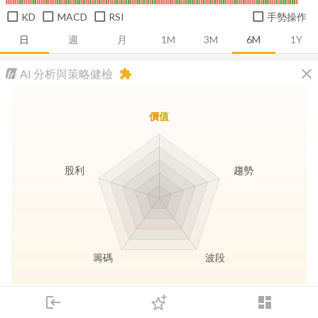
KD
MACD
RSI
手勢操作
日
週
月
1M
3M
6M
1Y
close
AI 分析與策略健檢
extension
價值
股利
趨勢
籌碼
波段
長線價值
趨勢動能
波段訊號
存股收息
login
dashboard
市場
追蹤
下單
交易
登入