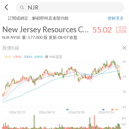
arrow_back_ios
search
New Jersey Resources Corporation
55.02
+
1.01%
量:
577,000
股
訂閱或綁定，解鎖即時及進階功能
瞭解更多
New Jersey Resources Corporation
55.02
+
0.55
1.01%
NJR
NYSE
量:
577,000
股
更新:
08/07 收盤
close
股價K線
MA 設定
5
MA:
10
MA:
20
MA:
60
MA:
settings
60
55
50
45
2026/02/23
2026/04/10
2026/05/28
2026/07/16
2M
1M