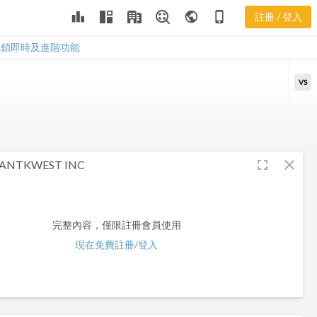
leaderboard
public
phone_iphone
註冊 / 登入
NK
NK
解鎖即時及進階功能
VS
fullscreen
close
ANTKWEST INC
完整內容，僅限註冊會員使用
現在免費註冊/登入