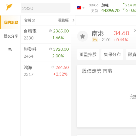
arrow_drop_down
08/06
加權
214.9
arrow_drop_down
arrow_drop_down
解鎖即時行情及進階功能
44396.70
更新
0.48
%
「綁定合作券商帳戶」或「訂閱任一
chevron_left
名稱
漲跌幅
info_outline
我的追蹤
方案」，即可解鎖以下功能：
即時行情
cl
台積電
2365.00
34.60
南港
即時市況與排行
親友分享
-1.66%
2330
+0.44%
2101
TW
到價通知
成交金額熱力圖
聯發科
3920.00
edit_note
董監持股
集保分布
融
-2.00%
2454
前往方案訂閱
如何綁定合作券商
鴻海
264.50
股價走勢
南港
+2.32%
2317
完