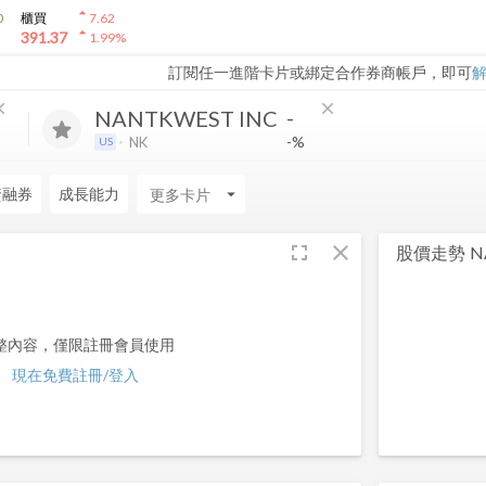
arrow_drop_up
0
櫃買
7.62
arrow_drop_up
391.37
1.99
%
訂閱任一進階卡片或綁定合作券商帳戶，即可
ose
close
-
NANTKWEST INC
-%
NK
US
資融券
成長能力
arrow_drop_down
fullscreen
close
股價走勢
N
整內容，僅限註冊會員使用
現在免費註冊/登入