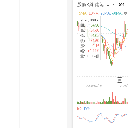
股價K線
南港
5
MA:
10
MA:
20
MA:
60
MA:
settings
2026/08/06
開
:
34.30
高
:
34.60
低
:
34.05
收
:
34.60
漲
:
+0.15
幅
:
+0.44%
量
:
1,517張
除
2026/02/09
2026/
K9:
D9: