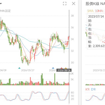
fullscreen
close
股價K線
N
MA 設定
5
MA:
10
MA:
38
2023/07/14
開
:
高
:
36
低
:
收
:
漲
:
34
幅
:
+
量
:
2,309.6
32
30
04/09
2026/05/27
2026/07/15
2023/01/2
2026/08/06
10K
5K
K9:
D9:
80
50
20