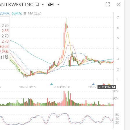
fullscreen
close
ANTKWEST INC
20
MA:
60
MA:
MA 設定
settings
7
2.70
6
2.85
2.70
5
2.78
+0.08
4
2.96%
31仟股
3
2
1
7
2023/03/16
2023/05/03
2023/06/21
2023/07/14
20M
10M
80
50
20