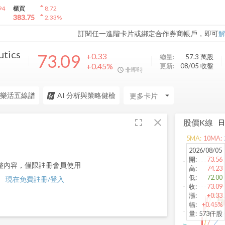
arrow_drop_up
94
櫃買
8.72
arrow_drop_up
383.75
2.33
%
訂閱任一進階卡片或綁定合作券商帳戶，即可
utics
73.09
+0.33
總量:
57.3 萬
股
+0.45%
更新:
08/05 收盤
非即時
樂活五線譜
AI 分析與策略健檢
arrow_drop_down
fullscreen
close
股價K線
5
MA:
10
MA:
2026/08/05
開
:
73.56
整內容，僅限註冊會員使用
高
:
74.23
低
:
72.00
現在免費註冊/登入
收
:
73.09
漲
:
+0.33
幅
:
+0.45%
量
:
573仟股