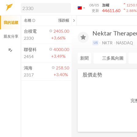
arrow_drop_up
08/05
加權
1250.
arrow_drop_down
arrow_drop_up
解鎖即時行情及進階功能
44611.60
更新
2.88
%
「綁定合作券商帳戶」或「訂閱任一
chevron_left
名稱
漲跌幅
info_outline
我的追蹤
方案」，即可解鎖以下功能：
即時行情
台積電
2405.00
Nektar Therape
即時市況與排行
親友分享
+3.66%
2330
到價通知
NKTR
NASDAQ
US
成交金額熱力圖
聯發科
4000.00
edit_note
+3.49%
2454
前往方案訂閱
新聞
三多風向圖
如何綁定合作券商
鴻海
258.50
股價走勢
+3.40%
2317
完