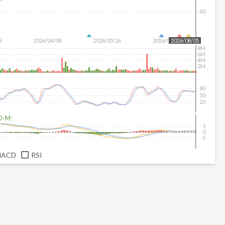
40
9
2026/04/08
2026/05/26
2026/07/14
2026/08/05
8M
6M
4M
2M
80
50
20
D-M:
5
0
-5
MACD
RSI