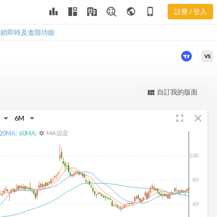
NKTR 股價走
leaderboard
public
phone_iphone
註冊 / 登入
勢
NKTR 股價走勢
解鎖即時及進階功能
VS
更強大的進階價量圖表
自訂我的版面
view_quilt
完整內容，僅限註冊會員使用
fullscreen
close
註冊/登入解鎖
20
MA:
60
MA:
MA 設定
settings
100
80
60