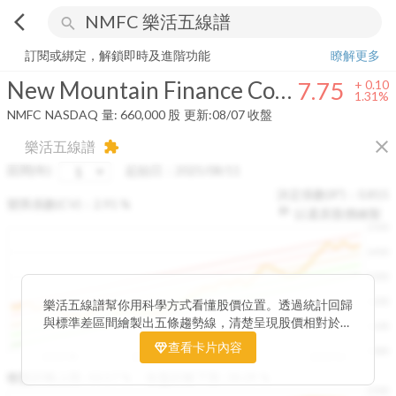
arrow_back_ios
search
New Mountain Finance Corporation
7.75
+
1.31%
量:
660,000
股
訂閱或綁定，解鎖即時及進階功能
瞭解更多
New Mountain Finance Corporation
7.75
+
0.10
1.31%
NMFC
NASDAQ
量:
660,000
股
更新:
08/07 收盤
close
樂活五線譜
extension
區間(年)
起始日：
2025/08/11
決定係數(R²)：
0.815
變異係數(CV)：
2.91
%
以還原股價繪製
1500
1400
1300
1200
樂活五線譜幫你用科學方式看懂股價位置。透過統計回歸
與標準差區間繪製出五條趨勢線，清楚呈現股價相對於長
1100
期均衡區間的位置。當股價落在上方紅色區間，代表股價
查看卡片內容
1000
已偏離長期平均、短線可能過熱；反之，若接近下方綠色
2025/08
2025/09
2025/09
2025/10
區間，則可能出現被低估的買進機會。五線譜不只是技術
收盤距離上限:
10.17
%
收盤距離下限:
38.09
%
1500
分析，更是幫助你掌握「合理價帶」與「長期趨勢」的工