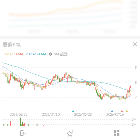
1400
具，讓投資判斷更有依據、更有信心。
1300
1200
1100
1000
900
2025/08
2025/09
2025/10
close
股價K線
MA 設定
5
MA:
10
MA:
20
MA:
60
MA:
settings
9
8
7
2026/02/23
2026/04/10
2026/05/28
2026/07/16
3M
2M
1M
login
dashboard
市場
追蹤
下單
交易
登入
KD
MACD
RSI
手勢操作