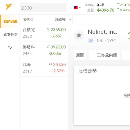
arrow_drop_down
08/06
加權
214.9
arrow_drop_down
arrow_drop_down
解鎖即時行情及進階功能
44396.70
更新
0.48
%
「綁定合作券商帳戶」或「訂閱任一
chevron_left
名稱
漲跌幅
info_outline
我的追蹤
方案」，即可解鎖以下功能：
即時行情
台積電
2365.00
Nelnet, Inc.
即時市況與排行
親友分享
-1.66%
2330
到價通知
NNI
NYSE
US
成交金額熱力圖
聯發科
3920.00
edit_note
-2.00%
2454
前往方案訂閱
新聞
三多風向圖
如何綁定合作券商
鴻海
264.50
股價走勢
+2.32%
2317
完