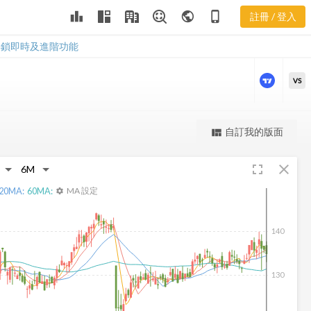
leaderboard
public
phone_iphone
註冊 / 登入
NNI 股價走勢
NNI 股價走勢
解鎖即時及進階功能
VS
更強大的進階價量圖表
自訂我的版面
view_quilt
完整內容，僅限註冊會員使用
fullscreen
close
註冊/登入解鎖
20
MA:
60
MA:
MA 設定
settings
140
130