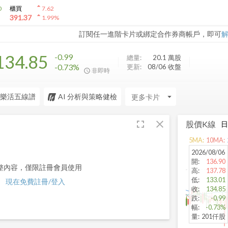
arrow_drop_up
0
櫃買
7.62
arrow_drop_up
391.37
1.99
%
訂閱任一進階卡片或綁定合作券商帳戶，即可
134.85
-0.99
總量:
20.1 萬
股
-0.73%
更新:
08/06 收盤
非即時
樂活五線譜
AI 分析與策略健檢
arrow_drop_down
fullscreen
close
股價K線
5
MA:
10
MA:
2026/08/06
開
:
136.90
整內容，僅限註冊會員使用
高
:
137.78
低
:
133.01
現在免費註冊/登入
收
:
134.85
跌
:
-0.99
幅
:
-0.73%
量
:
201仟股