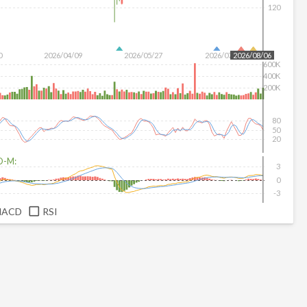
120
0
2026/04/09
2026/05/27
2026/07/15
2026/08/06
600K
400K
200K
80
50
20
D-M:
3
0
-3
MACD
RSI