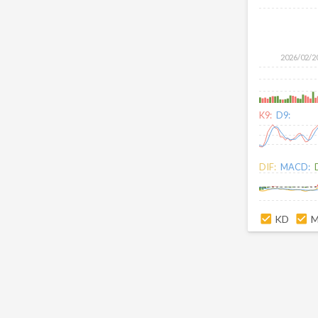
2026/02/2
K9:
D9:
DIF:
MACD:
KD