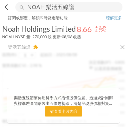
arrow_back_ios
search
Noah Holdings Limited
8.66
+
4.72%
量:
270,000
股
訂閱或綁定，解鎖即時及進階功能
瞭解更多
Noah Holdings Limited
8.66
+
0.39
4.72%
NOAH
NYSE
量:
270,000
股
更新:
08/06 收盤
close
樂活五線譜
extension
區間(年)
起始日：
2025/08/08
決定係數(R²)：
0.805
變異係數(CV)：
2.98
%
以還原股價繪製
1500
1400
1300
1200
樂活五線譜幫你用科學方式看懂股價位置。透過統計回歸
與標準差區間繪製出五條趨勢線，清楚呈現股價相對於長
1100
期均衡區間的位置。當股價落在上方紅色區間，代表股價
查看卡片內容
1000
已偏離長期平均、短線可能過熱；反之，若接近下方綠色
2025/08
2025/09
2025/09
2025/10
區間，則可能出現被低估的買進機會。五線譜不只是技術
收盤距離上限:
10.17
%
收盤距離下限:
38.09
%
1500
分析，更是幫助你掌握「合理價帶」與「長期趨勢」的工