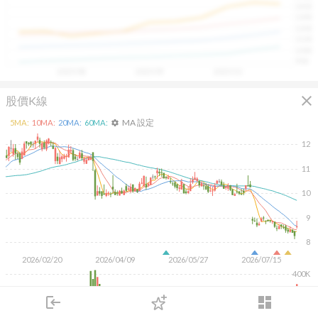
1400
具，讓投資判斷更有依據、更有信心。
1300
1200
1100
1000
900
2025/08
2025/09
2025/10
close
股價K線
MA 設定
5
MA:
10
MA:
20
MA:
60
MA:
settings
12
11
10
9
8
2026/02/20
2026/04/09
2026/05/27
2026/07/15
400K
200K
login
dashboard
市場
追蹤
下單
交易
登入
KD
MACD
RSI
手勢操作