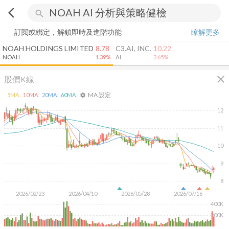
arrow_back_ios
search
訂閱或綁定，解鎖即時及進階功能
瞭解更多
NOAH HOLDINGS LIMITED
8.78
C3.AI, INC.
10.22
NOAH
1.39%
AI
3.65%
close
股價K線
MA 設定
5
MA:
10
MA:
20
MA:
60
MA:
settings
12
11
10
9
8
2026/02/23
2026/04/10
2026/05/28
2026/07/16
400K
200K