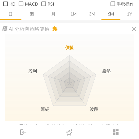
KD
MACD
RSI
手勢操作
日
週
月
1M
3M
6M
1Y
close
AI 分析與策略健檢
extension
價值
股利
趨勢
籌碼
波段
長線價值
趨勢動能
波段訊號
存股收息
login
dashboard
市場
追蹤
下單
交易
登入