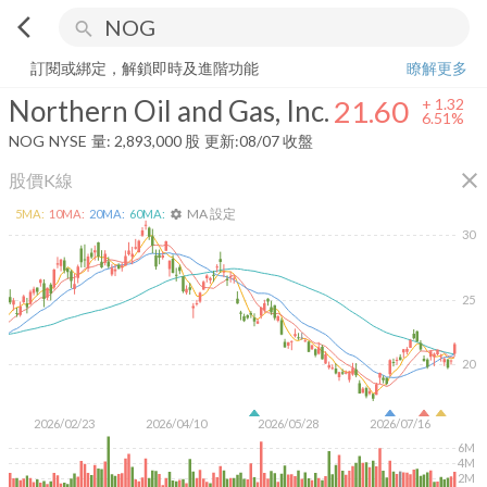
arrow_back_ios
search
Northern Oil and Gas, Inc.
21.60
+
6.51%
量:
2,893,000
股
訂閱或綁定，解鎖即時及進階功能
瞭解更多
Northern Oil and Gas, Inc.
21.60
+
1.32
6.51%
NOG
NYSE
量:
2,893,000
股
更新:
08/07 收盤
close
股價K線
MA 設定
5
MA:
10
MA:
20
MA:
60
MA:
settings
30
25
20
2026/02/23
2026/04/10
2026/05/28
2026/07/16
6M
4M
2M