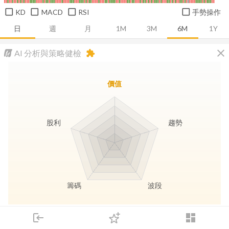
KD
MACD
RSI
手勢操作
日
週
月
1M
3M
6M
1Y
close
AI 分析與策略健檢
extension
價值
股利
趨勢
籌碼
波段
長線價值
趨勢動能
波段訊號
存股收息
login
dashboard
市場
追蹤
下單
交易
登入