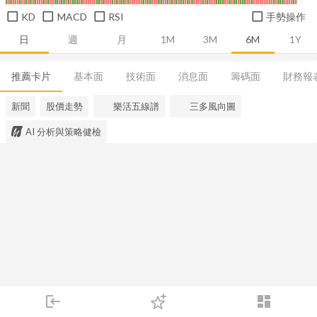
KD
MACD
RSI
手勢操作
日
週
月
1M
3M
6M
1Y
推薦卡片
基本面
技術面
消息面
籌碼面
財務報
新聞
股價走勢
樂活五線譜
三多風向圖
AI 分析與策略健檢
login
dashboard
市場
追蹤
下單
交易
登入