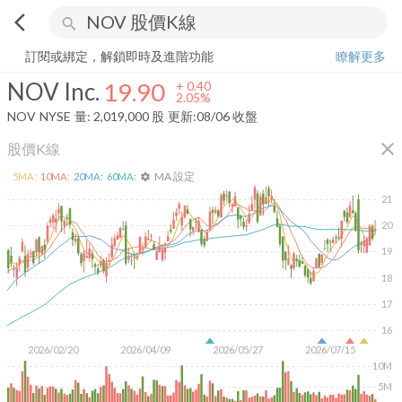
arrow_back_ios
search
NOV Inc.
19.90
+
2.05%
量:
2,019,000
股
訂閱或綁定，解鎖即時及進階功能
瞭解更多
NOV Inc.
19.90
+
0.40
2.05%
NOV
NYSE
量:
2,019,000
股
更新:
08/06 收盤
close
股價K線
MA 設定
5
MA:
10
MA:
20
MA:
60
MA:
settings
21
20
19
18
17
16
2026/02/20
2026/04/09
2026/05/27
2026/07/15
10M
5M