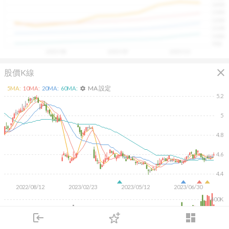
1400
具，讓投資判斷更有依據、更有信心。
1300
1200
1100
1000
900
2025/08
2025/09
2025/10
close
股價K線
MA 設定
5
MA:
10
MA:
20
MA:
60
MA:
settings
5.2
5
4.8
4.6
4.4
2022/08/12
2023/02/23
2023/05/12
2023/06/30
400K
200K
login
dashboard
市場
追蹤
下單
交易
登入
KD
MACD
RSI
手勢操作