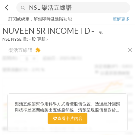
arrow_back_ios
search
NUVEEN SR INCOME FD
-
-%
量:
-
股
訂閱或綁定，解鎖即時及進階功能
瞭解更多
NUVEEN SR INCOME FD
-
-
-%
NSL
NYSE
量:
-
股
更新:
-
close
樂活五線譜
extension
區間(年)
起始日：
2025/08/11
決定係數(R²)：
0.815
變異係數(CV)：
2.91
%
以還原股價繪製
1500
1400
1300
1200
樂活五線譜幫你用科學方式看懂股價位置。透過統計回歸
與標準差區間繪製出五條趨勢線，清楚呈現股價相對於長
1100
期均衡區間的位置。當股價落在上方紅色區間，代表股價
查看卡片內容
1000
已偏離長期平均、短線可能過熱；反之，若接近下方綠色
2025/08
2025/09
2025/09
2025/10
區間，則可能出現被低估的買進機會。五線譜不只是技術
收盤距離上限:
10.17
%
收盤距離下限:
38.09
%
1500
分析，更是幫助你掌握「合理價帶」與「長期趨勢」的工