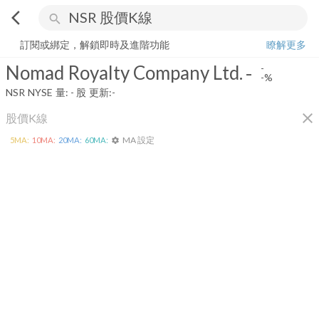
arrow_back_ios
search
Nomad Royalty Company Ltd.
-
-%
量:
-
股
訂閱或綁定，解鎖即時及進階功能
瞭解更多
Nomad Royalty Company Ltd.
-
-
-%
NSR
NYSE
量:
-
股
更新:
-
close
股價K線
MA 設定
5
MA:
10
MA:
20
MA:
60
MA:
settings