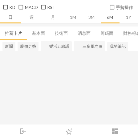
KD
MACD
RSI
手勢操作
日
週
月
1M
3M
6M
1Y
推薦卡片
基本面
技術面
消息面
籌碼面
財務報
新聞
股價走勢
樂活五線譜
三多風向圖
我的筆記
login
dashboard
市場
追蹤
下單
交易
登入