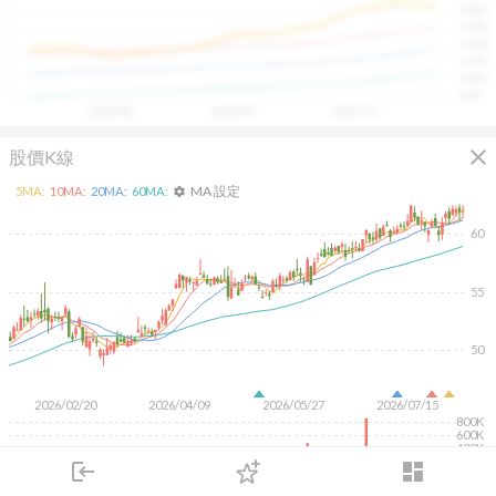
1400
具，讓投資判斷更有依據、更有信心。
1300
1200
1100
1000
900
2025/08
2025/09
2025/10
close
股價K線
MA 設定
5
MA:
10
MA:
20
MA:
60
MA:
settings
60
55
50
2026/02/20
2026/04/09
2026/05/27
2026/07/15
800K
600K
400K
200K
login
dashboard
市場
追蹤
下單
交易
登入
KD
MACD
RSI
手勢操作