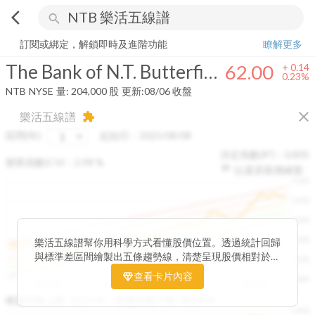
arrow_back_ios
search
The Bank of N.T. Butterfield & Son Limited
62.00
+
0.23%
量:
204,000
訂閱或綁定，解鎖即時及進階功能
瞭解更多
The Bank of N.T. Butterfield & Son Limited
62.00
+
0.14
0.23%
NTB
NYSE
量:
204,000
股
更新:
08/06 收盤
close
樂活五線譜
extension
區間(年)
起始日：
2025/08/08
決定係數(R²)：
0.805
變異係數(CV)：
2.98
%
以還原股價繪製
1500
1400
1300
1200
樂活五線譜幫你用科學方式看懂股價位置。透過統計回歸
與標準差區間繪製出五條趨勢線，清楚呈現股價相對於長
1100
期均衡區間的位置。當股價落在上方紅色區間，代表股價
查看卡片內容
1000
已偏離長期平均、短線可能過熱；反之，若接近下方綠色
2025/08
2025/09
2025/09
2025/10
區間，則可能出現被低估的買進機會。五線譜不只是技術
收盤距離上限:
10.17
%
收盤距離下限:
38.09
%
1500
分析，更是幫助你掌握「合理價帶」與「長期趨勢」的工