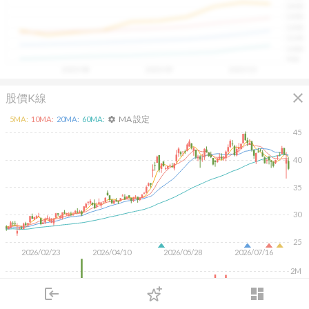
1400
具，讓投資判斷更有依據、更有信心。
1300
1200
1100
1000
900
2025/08
2025/09
2025/10
close
股價K線
MA 設定
5
MA:
10
MA:
20
MA:
60
MA:
settings
45
40
35
30
25
2026/02/23
2026/04/10
2026/05/28
2026/07/16
2M
1M
login
dashboard
市場
追蹤
下單
交易
登入
KD
MACD
RSI
手勢操作