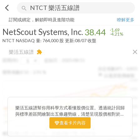
arrow_back_ios
search
NetScout Systems, Inc.
38.44
-4.21%
量:
764,000
股
訂閱或綁定，解鎖即時及進階功能
瞭解更多
NetScout Systems, Inc.
38.44
-1.69
-4.21%
NTCT
NASDAQ
量:
764,000
股
更新:
08/07 收盤
close
樂活五線譜
extension
區間(年)
起始日：
2025/08/11
決定係數(R²)：
0.815
變異係數(CV)：
2.91
%
以還原股價繪製
1500
1400
1300
1200
樂活五線譜幫你用科學方式看懂股價位置。透過統計回歸
與標準差區間繪製出五條趨勢線，清楚呈現股價相對於長
1100
期均衡區間的位置。當股價落在上方紅色區間，代表股價
查看卡片內容
1000
已偏離長期平均、短線可能過熱；反之，若接近下方綠色
2025/08
2025/09
2025/09
2025/10
區間，則可能出現被低估的買進機會。五線譜不只是技術
收盤距離上限:
10.17
%
收盤距離下限:
38.09
%
1500
分析，更是幫助你掌握「合理價帶」與「長期趨勢」的工