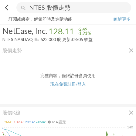
arrow_back_ios
search
NetEase, Inc.
128.11
-1.91%
量:
622,000
股
訂閱或綁定，解鎖即時及進階功能
瞭解更多
NetEase, Inc.
128.11
-2.49
-1.91%
NTES
NASDAQ
量:
622,000
股
更新:
08/05 收盤
close
股價走勢
完整內容，僅限註冊會員使用
現在免費註冊/登入
close
股價K線
MA 設定
5
MA:
10
MA:
20
MA:
60
MA:
settings
140