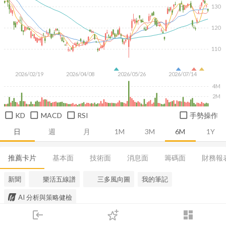
130
120
110
2026/02/19
2026/04/08
2026/05/26
2026/07/14
4M
2M
KD
MACD
RSI
手勢操作
日
週
月
1M
3M
6M
1Y
推薦卡片
基本面
技術面
消息面
籌碼面
財務報
新聞
樂活五線譜
三多風向圖
我的筆記
AI 分析與策略健檢
login
dashboard
市場
追蹤
下單
交易
登入