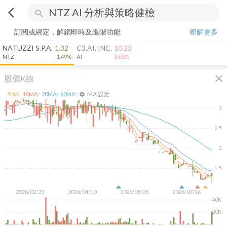
arrow_back_ios
search
訂閱或綁定，解鎖即時及進階功能
瞭解更多
NATUZZI S.P.A.
1.32
C3.AI, INC.
10.22
NTZ
-1.49%
AI
3.65%
close
股價K線
MA 設定
5
MA:
10
MA:
20
MA:
60
MA:
settings
3
2.5
2
1.5
2026/02/23
2026/04/10
2026/05/28
2026/07/16
40K
20K