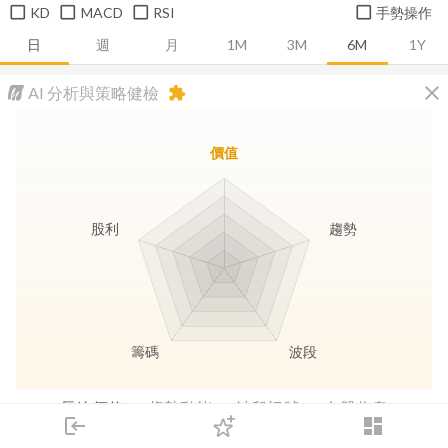
KD
MACD
RSI
手勢操作
日
週
月
1M
3M
6M
1Y
close
AI 分析與策略健檢
extension
價值
股利
趨勢
籌碼
波段
長線價值
趨勢動能
波段訊號
存股收息
login
dashboard
市場
追蹤
下單
交易
登入