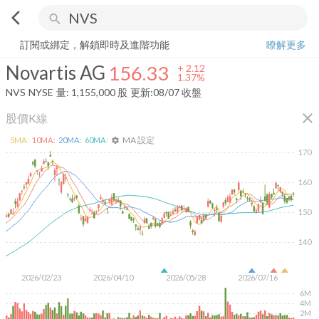
arrow_back_ios
search
Novartis AG
156.33
+
1.37%
量:
1,155,000
股
訂閱或綁定，解鎖即時及進階功能
瞭解更多
Novartis AG
156.33
+
2.12
1.37%
NVS
NYSE
量:
1,155,000
股
更新:
08/07 收盤
close
股價K線
MA 設定
5
MA:
10
MA:
20
MA:
60
MA:
settings
170
160
150
140
2026/02/23
2026/04/10
2026/05/28
2026/07/16
6M
4M
2M