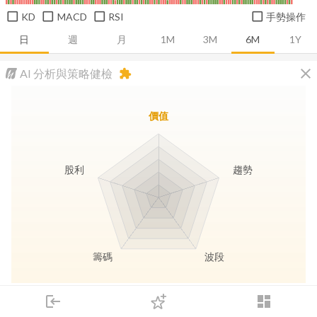
KD
MACD
RSI
手勢操作
日
週
月
1M
3M
6M
1Y
close
AI 分析與策略健檢
extension
價值
股利
趨勢
籌碼
波段
長線價值
趨勢動能
波段訊號
存股收息
login
dashboard
市場
追蹤
下單
交易
登入