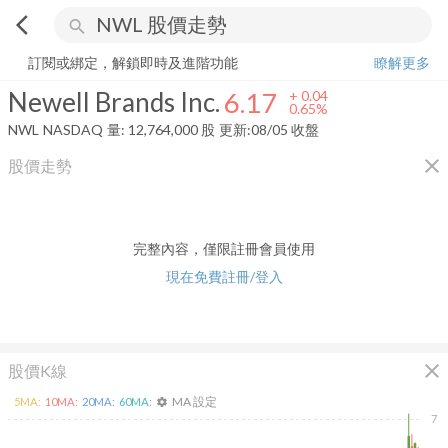
arrow_back_ios
search
Newell Brands Inc.
6.17
+
0.65%
量:
12,764,000
股
訂閱或綁定，解鎖即時及進階功能
瞭解更多
Newell Brands Inc.
6.17
+
0.04
0.65%
NWL
NASDAQ
量:
12,764,000
股
更新:
08/05 收盤
close
股價走勢
完整內容，僅限註冊會員使用
現在免費註冊/登入
close
股價K線
MA 設定
5
MA:
10
MA:
20
MA:
60
MA:
settings
7