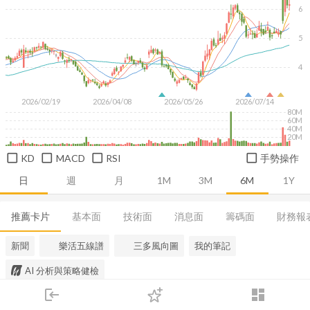
6
5
4
2026/02/19
2026/04/08
2026/05/26
2026/07/14
80M
60M
40M
20M
KD
MACD
RSI
手勢操作
日
週
月
1M
3M
6M
1Y
推薦卡片
基本面
技術面
消息面
籌碼面
財務報
新聞
樂活五線譜
三多風向圖
我的筆記
AI 分析與策略健檢
login
dashboard
市場
追蹤
下單
交易
登入