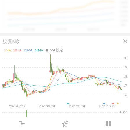
1400
具，讓投資判斷更有依據、更有信心。
1300
1200
1100
1000
900
2025/08
2025/09
2025/10
close
股價K線
MA 設定
5
MA:
10
MA:
20
MA:
60
MA:
settings
20
19
18
17
16
2021/02/12
2021/04/01
2021/08/04
2021/10/25
100K
50K
login
dashboard
市場
追蹤
下單
交易
登入
KD
MACD
RSI
手勢操作