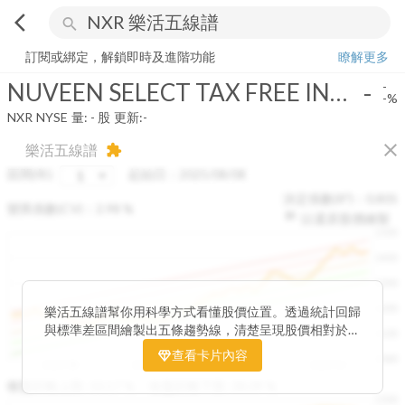
arrow_back_ios
search
NUVEEN SELECT TAX FREE INC PORTF 3
-
-%
量:
-
股
訂閱或綁定，解鎖即時及進階功能
瞭解更多
NUVEEN SELECT TAX FREE INC PORTF 3
-
-
-%
NXR
NYSE
量:
-
股
更新:
-
close
樂活五線譜
extension
區間(年)
起始日：
2025/08/08
決定係數(R²)：
0.805
變異係數(CV)：
2.98
%
以還原股價繪製
1500
1400
1300
1200
樂活五線譜幫你用科學方式看懂股價位置。透過統計回歸
與標準差區間繪製出五條趨勢線，清楚呈現股價相對於長
1100
期均衡區間的位置。當股價落在上方紅色區間，代表股價
查看卡片內容
1000
已偏離長期平均、短線可能過熱；反之，若接近下方綠色
2025/08
2025/09
2025/09
2025/10
區間，則可能出現被低估的買進機會。五線譜不只是技術
收盤距離上限:
10.17
%
收盤距離下限:
38.09
%
1500
分析，更是幫助你掌握「合理價帶」與「長期趨勢」的工