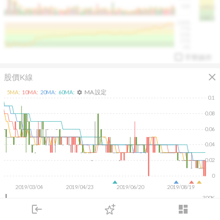
50K
1393.1
1381.1
%
100%
%
75%
%
50%
%
25%
%
0%
手勢操作
close
股價K線
MA 設定
5
MA:
10
MA:
20
MA:
60
MA:
settings
0.1
0.08
0.06
arrow_drop_up
PL 指標:
94.88
%
0.04
0.02
0
2019/03/04
2019/04/23
2019/06/20
2019/08/19
300K
200K
login
dashboard
100K
市場
追蹤
下單
交易
登入