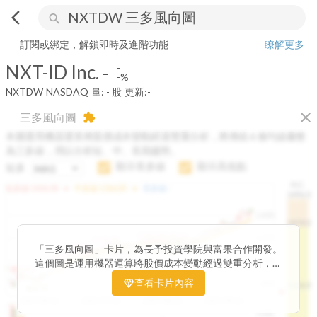
arrow_back_ios
search
NXT-ID Inc.
-
-%
量:
-
股
訂閱或綁定，解鎖即時及進階功能
瞭解更多
NXT-ID Inc.
-
-
-%
NXTDW
NASDAQ
量:
-
股
更新:
-
close
三多風向圖
extension
本圖運用機器運算將股價成本變動經過雙重分析，將傳統 6 條均線彙整
為三多線，用以分析短、中、長期趨勢。
顯示長多線
顯示高低點
短多
H.C.
arrow_drop_up
arrow_drop_up
短多線:
1426.00
中多線:
1366.85
長多線:
-
1496.0
1,400
1474.0
1195.22
1185.26
1,200
1155.38
1100.60
「三多風向圖」卡片，為長予投資學院與富果合作開發。
1140.44
1130.48
1120.52
1060.76
1,000
這個圖是運用機器運算將股價成本變動經過雙重分析，把
899.40
傳統 6 條均線彙整為三多線，用以分析短、中、長期股價
查看卡片內容
800
1426.0
812.75
趨勢。
2025/04/23
2025/07/16
2025/08/20
2025/09/24
100K