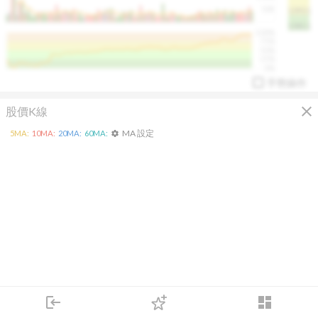
50K
1393.1
1381.1
%
100%
%
75%
%
50%
%
25%
%
0%
手勢操作
close
股價K線
MA 設定
5
MA:
10
MA:
20
MA:
60
MA:
settings
arrow_drop_up
PL 指標:
94.88
%
login
dashboard
市場
追蹤
下單
交易
登入