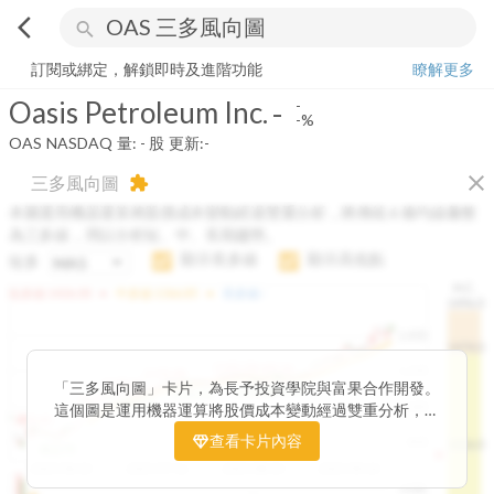
arrow_back_ios
search
Oasis Petroleum Inc.
-
-%
量:
-
股
訂閱或綁定，解鎖即時及進階功能
瞭解更多
Oasis Petroleum Inc.
-
-
-%
OAS
NASDAQ
量:
-
股
更新:
-
close
三多風向圖
extension
本圖運用機器運算將股價成本變動經過雙重分析，將傳統 6 條均線彙整
為三多線，用以分析短、中、長期趨勢。
顯示長多線
顯示高低點
短多
H.C.
arrow_drop_up
arrow_drop_up
短多線:
1426.00
中多線:
1366.85
長多線:
-
1496.0
1,400
1474.0
1195.22
1185.26
1,200
1155.38
1100.60
「三多風向圖」卡片，為長予投資學院與富果合作開發。
1140.44
1130.48
1120.52
1060.76
1,000
這個圖是運用機器運算將股價成本變動經過雙重分析，把
899.40
傳統 6 條均線彙整為三多線，用以分析短、中、長期股價
查看卡片內容
800
1426.0
812.75
趨勢。
2025/04/23
2025/07/16
2025/08/20
2025/09/24
100K