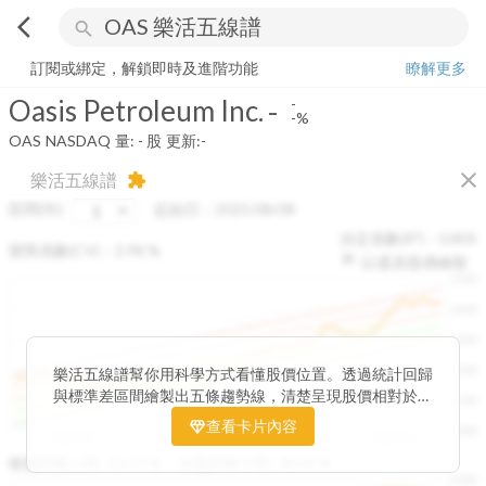
arrow_back_ios
search
Oasis Petroleum Inc.
-
-%
量:
-
股
訂閱或綁定，解鎖即時及進階功能
瞭解更多
Oasis Petroleum Inc.
-
-
-%
OAS
NASDAQ
量:
-
股
更新:
-
close
樂活五線譜
extension
區間(年)
起始日：
2025/08/08
決定係數(R²)：
0.805
變異係數(CV)：
2.98
%
以還原股價繪製
1500
1400
1300
1200
樂活五線譜幫你用科學方式看懂股價位置。透過統計回歸
與標準差區間繪製出五條趨勢線，清楚呈現股價相對於長
1100
期均衡區間的位置。當股價落在上方紅色區間，代表股價
查看卡片內容
1000
已偏離長期平均、短線可能過熱；反之，若接近下方綠色
2025/08
2025/09
2025/09
2025/10
區間，則可能出現被低估的買進機會。五線譜不只是技術
收盤距離上限:
10.17
%
收盤距離下限:
38.09
%
1500
分析，更是幫助你掌握「合理價帶」與「長期趨勢」的工