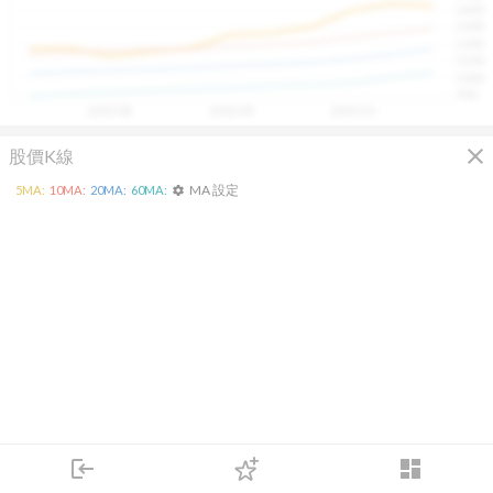
1400
具，讓投資判斷更有依據、更有信心。
1300
1200
1100
1000
900
2025/08
2025/09
2025/10
close
股價K線
MA 設定
5
MA:
10
MA:
20
MA:
60
MA:
settings
login
dashboard
市場
追蹤
下單
交易
登入
KD
MACD
RSI
手勢操作